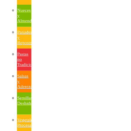
Nueces
y
Almendras
Panadería
y
Repostería
Pastas
no
Tradicionales
Salsas
y
Aderezos
Semillas
Deshidratadas
Vegetales
Procesados