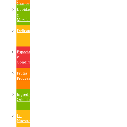
Granos
Bebidas
y
Mezcladores
Delicatesen
Especias
y
Condimentos
Frutas
Procesadas
Ingredientes
Orientales
Lo
Nuestro