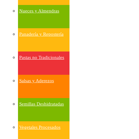
Nueces y Almendras
Panadería y Repostería
Pastas no Tradicionales
Salsas y Aderezos
Semillas Deshidratadas
Vegetales Procesados