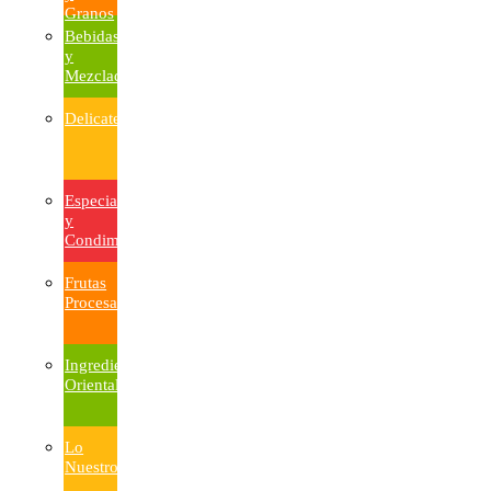
Granos
Bebidas
y
Mezcladores
Delicatesen
Especias
y
Condimentos
Frutas
Procesadas
Ingredientes
Orientales
Lo
Nuestro