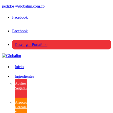
pedidos@globalim.com.co
Facebook
Facebook
Descargar Portafolio
Inicio
Ingredientes
Aceites
Vegetales
Arroces,
Cereales
y