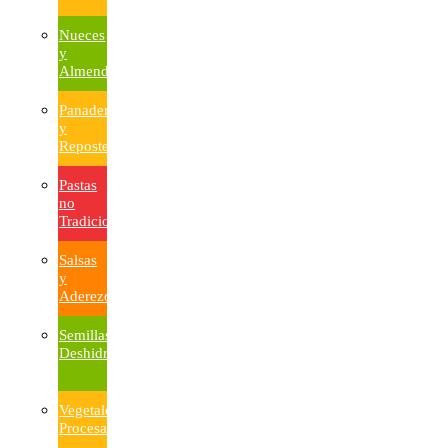
Nueces
y
Almendras
Panadería
y
Repostería
Pastas
no
Tradicionales
Salsas
y
Aderezos
Semillas
Deshidratadas
Vegetales
Procesados