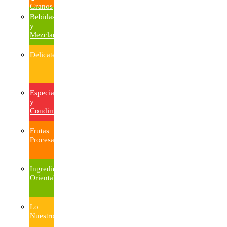
Granos
Bebidas
y
Mezcladores
Delicatesen
Especias
y
Condimentos
Frutas
Procesadas
Ingredientes
Orientales
Lo
Nuestro