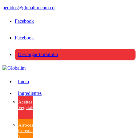
pedidos@globalim.com.co
Facebook
Facebook
Descargar Portafolio
Inicio
Ingredientes
Aceites
Vegetales
Arroces,
Cereales
y