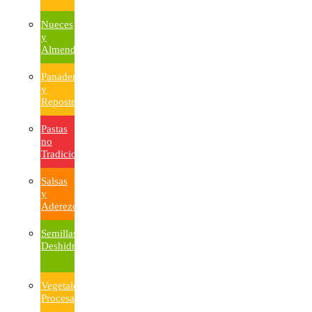
Nueces
y
Almendras
Panadería
y
Repostería
Pastas
no
Tradicionales
Salsas
y
Aderezos
Semillas
Deshidratadas
Vegetales
Procesados