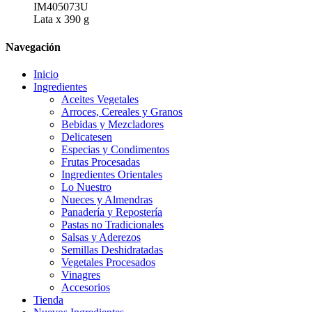
IM405073U
Lata x 390 g
Navegación
Inicio
Ingredientes
Aceites Vegetales
Arroces, Cereales y Granos
Bebidas y Mezcladores
Delicatesen
Especias y Condimentos
Frutas Procesadas
Ingredientes Orientales
Lo Nuestro
Nueces y Almendras
Panadería y Repostería
Pastas no Tradicionales
Salsas y Aderezos
Semillas Deshidratadas
Vegetales Procesados
Vinagres
Accesorios
Tienda