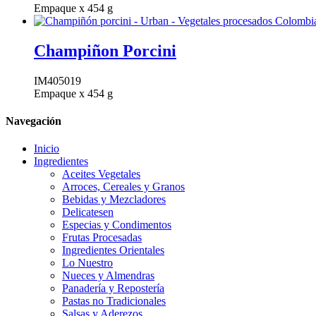
Empaque x 454 g
Champiñon Porcini
IM405019
Empaque x 454 g
Navegación
Inicio
Ingredientes
Aceites Vegetales
Arroces, Cereales y Granos
Bebidas y Mezcladores
Delicatesen
Especias y Condimentos
Frutas Procesadas
Ingredientes Orientales
Lo Nuestro
Nueces y Almendras
Panadería y Repostería
Pastas no Tradicionales
Salsas y Aderezos